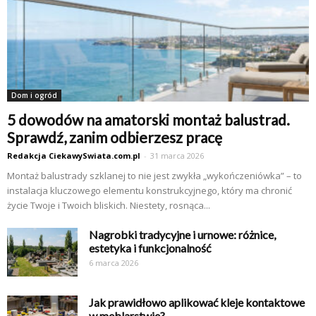
Dom i ogród
5 dowodów na amatorski montaż balustrad.
Sprawdź, zanim odbierzesz pracę
Redakcja CiekawySwiata.com.pl
-
31 marca 2026
Montaż balustrady szklanej to nie jest zwykła „wykończeniówka” – to
instalacja kluczowego elementu konstrukcyjnego, który ma chronić
życie Twoje i Twoich bliskich. Niestety, rosnąca...
Nagrobki tradycyjne i urnowe: różnice,
estetyka i funkcjonalność
6 marca 2026
Jak prawidłowo aplikować kleje kontaktowe
w meblarstwie?