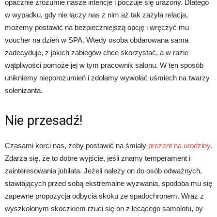
opacznie zrozumie nasze intencje i poczuje się urażony. Dlatego
w wypadku, gdy nie łączy nas z nim aż tak zażyła relacja,
możemy postawić na bezpieczniejszą opcję i wręczyć mu
voucher na dzień w SPA. Wtedy osoba obdarowana sama
zadecyduje, z jakich zabiegów chce skorzystać, a w razie
wątpliwości pomoże jej w tym pracownik salonu. W ten sposób
unikniemy nieporozumień i zdołamy wywołać uśmiech na twarzy
solenizanta.
Nie przesadź!
Czasami korci nas, żeby postawić na śmiały
prezent na urodziny
.
Zdarza się, że to dobre wyjście, jeśli znamy temperament i
zainteresowania jubilata. Jeżeli należy on do osób odważnych,
stawiających przed sobą ekstremalne wyzwania, spodoba mu się
zapewne propozycja odbycia skoku ze spadochronem. Wraz z
wyszkolonym skoczkiem rzuci się on z lecącego samolotu, by