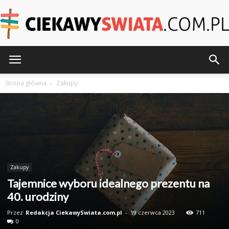
CiekawySwiata.pl
Strona główna
Zakupy
Zakupy
Tajemnice wyboru idealnego prezentu na
40. urodziny
Przez
Redakcja CiekawySwiata.com.pl
-
19 czerwca 2023
711
0