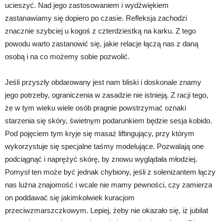
ucieszyć. Nad jego zastosowaniem i wydźwiękiem
zastanawiamy się dopiero po czasie. Refleksja zachodzi
znacznie szybciej u kogoś z czterdziestką na karku. Z tego
powodu warto zastanowić się, jakie relacje łączą nas z daną
osobą i na co możemy sobie pozwolić.
Jeśli przyszły obdarowany jest nam bliski i doskonale znamy
jego potrzeby, ograniczenia w zasadzie nie istnieją. Z racji tego,
że w tym wieku wiele osób pragnie powstrzymać oznaki
starzenia się skóry, świetnym podarunkiem będzie sesja kobido.
Pod pojęciem tym kryje się masaż liftingujący, przy którym
wykorzystuje się specjalne taśmy modelujące. Pozwalają one
podciągnąć i naprężyć skórę, by znowu wyglądała młodziej.
Pomysł ten może być jednak chybiony, jeśli z solenizantem łączy
nas luźna znajomość i wcale nie mamy pewności, czy zamierza
on poddawać się jakimkolwiek kuracjom
przeciwzmarszczkowym. Lepiej, żeby nie okazało się, iż jubilat