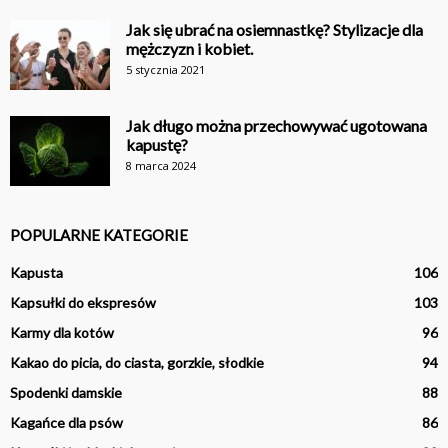
Jak się ubrać na osiemnastkę? Stylizacje dla
mężczyzn i kobiet.
5 stycznia 2021
Jak długo można przechowywać ugotowana
kapustę?
8 marca 2024
POPULARNE KATEGORIE
Kapusta
106
Kapsułki do ekspresów
103
Karmy dla kotów
96
Kakao do picia, do ciasta, gorzkie, słodkie
94
Spodenki damskie
88
Kagańce dla psów
86