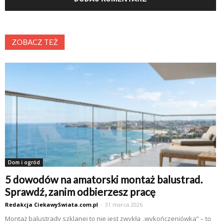
ZOBACZ TEŻ
Dom i ogród
5 dowodów na amatorski montaż balustrad.
Sprawdź, zanim odbierzesz pracę
Redakcja CiekawySwiata.com.pl
-
31 marca 2026
Montaż balustrady szklanej to nie jest zwykła „wykończeniówka” – to