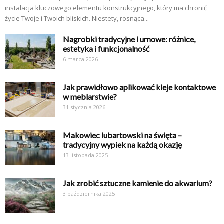
instalacja kluczowego elementu konstrukcyjnego, który ma chronić
życie Twoje i Twoich bliskich. Niestety, rosnąca...
Nagrobki tradycyjne i urnowe: różnice,
estetyka i funkcjonalność
6 marca 2026
Jak prawidłowo aplikować kleje kontaktowe
w meblarstwie?
31 stycznia 2026
Makowiec lubartowski na święta –
tradycyjny wypiek na każdą okazję
13 listopada 2025
Jak zrobić sztuczne kamienie do akwarium?
3 października 2025