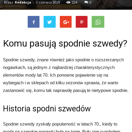
Przez
Redakcja
-
3 czerwca 2025
224
0
Komu pasują spodnie szwedy?
Spodnie szwedy, znane również jako spodnie o rozszerzanych
nogawkach, są jednym z najbardziej charakterystycznych
elementów mody lat 70. Ich ponowne pojawienie się na
wybiegach i w sklepach od kilku sezonów sprawia, że warto
zastanowić się, komu tak naprawdę pasują te nietypowe spodnie.
Historia spodni szwedów
Spodnie szwedy zyskały popularność w latach 70., kiedy to
moda na szerokie nogawki była na topie. Były one symbolem