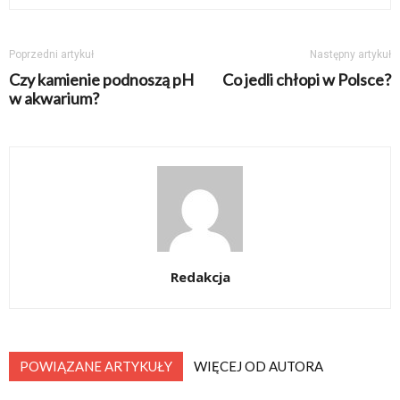
Poprzedni artykuł
Następny artykuł
Czy kamienie podnoszą pH
Co jedli chłopi w Polsce?
w akwarium?
Redakcja
POWIĄZANE ARTYKUŁY
WIĘCEJ OD AUTORA