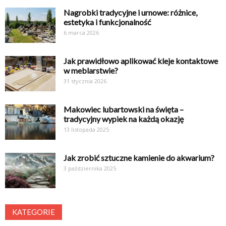
Nagrobki tradycyjne i urnowe: różnice,
estetyka i funkcjonalność
6 marca 2026
Jak prawidłowo aplikować kleje kontaktowe
w meblarstwie?
31 stycznia 2026
Makowiec lubartowski na święta –
tradycyjny wypiek na każdą okazję
13 listopada 2025
Jak zrobić sztuczne kamienie do akwarium?
3 października 2025
KATEGORIE