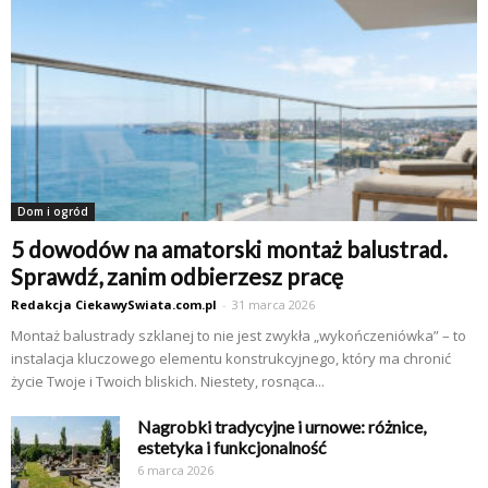
Dom i ogród
5 dowodów na amatorski montaż balustrad.
Sprawdź, zanim odbierzesz pracę
Redakcja CiekawySwiata.com.pl
-
31 marca 2026
Montaż balustrady szklanej to nie jest zwykła „wykończeniówka” – to
instalacja kluczowego elementu konstrukcyjnego, który ma chronić
życie Twoje i Twoich bliskich. Niestety, rosnąca...
Nagrobki tradycyjne i urnowe: różnice,
estetyka i funkcjonalność
6 marca 2026