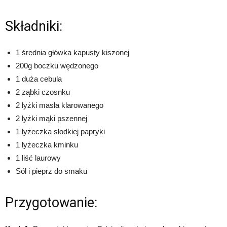
Składniki:
1 średnia główka kapusty kiszonej
200g boczku wędzonego
1 duża cebula
2 ząbki czosnku
2 łyżki masła klarowanego
2 łyżki mąki pszennej
1 łyżeczka słodkiej papryki
1 łyżeczka kminku
1 liść laurowy
Sól i pieprz do smaku
Przygotowanie: