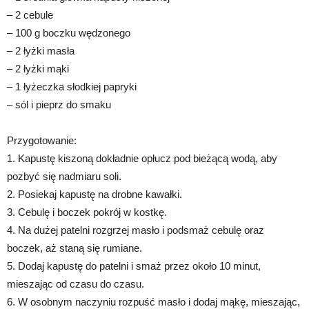
– 2 cebule
– 100 g boczku wędzonego
– 2 łyżki masła
– 2 łyżki mąki
– 1 łyżeczka słodkiej papryki
– sól i pieprz do smaku
Przygotowanie:
1. Kapustę kiszoną dokładnie opłucz pod bieżącą wodą, aby
pozbyć się nadmiaru soli.
2. Posiekaj kapustę na drobne kawałki.
3. Cebulę i boczek pokrój w kostkę.
4. Na dużej patelni rozgrzej masło i podsmaż cebulę oraz
boczek, aż staną się rumiane.
5. Dodaj kapustę do patelni i smaż przez około 10 minut,
mieszając od czasu do czasu.
6. W osobnym naczyniu rozpuść masło i dodaj mąkę, mieszając,