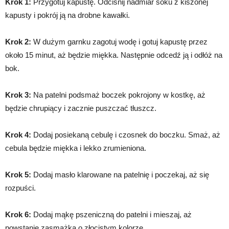
Krok 1:
Przygotuj kapustę. Odcisnij nadmiar soku z kiszonej
kapusty i pokrój ją na drobne kawałki.
Krok 2:
W dużym garnku zagotuj wodę i gotuj kapustę przez
około 15 minut, aż będzie miękka. Następnie odcedź ją i odłóż na
bok.
Krok 3:
Na patelni podsmaż boczek pokrojony w kostkę, aż
będzie chrupiący i zacznie puszczać tłuszcz.
Krok 4:
Dodaj posiekaną cebulę i czosnek do boczku. Smaż, aż
cebula będzie miękka i lekko zrumieniona.
Krok 5:
Dodaj masło klarowane na patelnię i poczekaj, aż się
rozpuści.
Krok 6:
Dodaj mąkę pszeniczną do patelni i mieszaj, aż
powstanie zasmażka o złocistym kolorze.