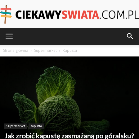
CiekawySwiata.pl
Strona główna
Supermarket
Kapusta
Supermarket
Kapusta
Jak zrobić kapustę zasmażaną po góralsku?