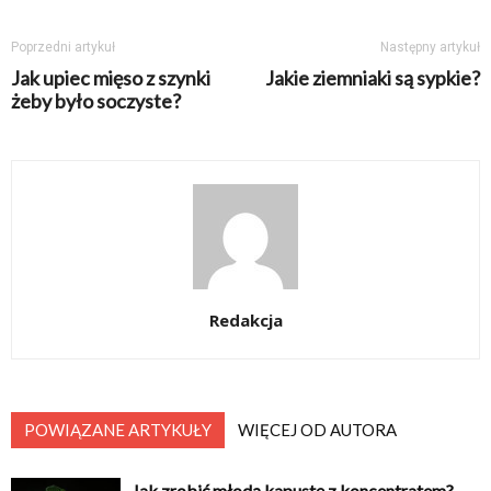
Poprzedni artykuł
Następny artykuł
Jak upiec mięso z szynki
Jakie ziemniaki są sypkie?
żeby było soczyste?
Redakcja
POWIĄZANE ARTYKUŁY
WIĘCEJ OD AUTORA
Jak zrobić młodą kapustę z koncentratem?