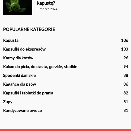
kapustę?
8 marca 2024
POPULARNE KATEGORIE
Kapusta
106
Kapsułki do ekspresów
103
Karmy dla kotów
96
Kakao do picia, do ciasta, gorzkie, słodkie
94
Spodenki damskie
88
Kagańce dla psów
86
Kapsułki i tabletki do prania
82
Zupy
81
Kandyzowane owoce
81