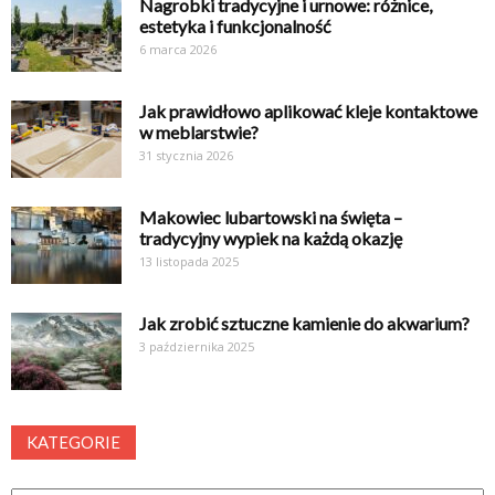
Nagrobki tradycyjne i urnowe: różnice,
estetyka i funkcjonalność
6 marca 2026
Jak prawidłowo aplikować kleje kontaktowe
w meblarstwie?
31 stycznia 2026
Makowiec lubartowski na święta –
tradycyjny wypiek na każdą okazję
13 listopada 2025
Jak zrobić sztuczne kamienie do akwarium?
3 października 2025
KATEGORIE
Kategorie