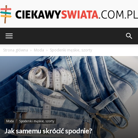
CiekawySwiata.pl
Strona główna
Moda
Spodenki męskie, szorty
Moda
Spodenki męskie, szorty
Jak samemu skrócić spodnie?