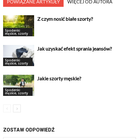
POWIĄZANE ARTYKUŁY
WIĘCEJ OD AUTORA
Z czym nosić białe szorty?
Spodenki
męskie, szorty
Jak uzyskać efekt sprania jeansów?
Spodenki
męskie, szorty
Jakie szorty męskie?
Spodenki
męskie, szorty
ZOSTAW ODPOWIEDŹ