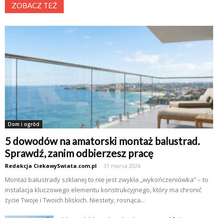
ZOBACZ TEŻ
Dom i ogród
5 dowodów na amatorski montaż balustrad.
Sprawdź, zanim odbierzesz pracę
Redakcja CiekawySwiata.com.pl
-
31 marca 2026
Montaż balustrady szklanej to nie jest zwykła „wykończeniówka” – to
instalacja kluczowego elementu konstrukcyjnego, który ma chronić
życie Twoje i Twoich bliskich. Niestety, rosnąca...