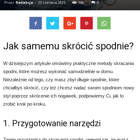
Przez
Redakcja
-
23 czerwca 2025
198
0
Jak samemu skrócić spodnie?
W dzisiejszym artykule omówimy praktyczne metody skracania
spodni, które możesz wykonać samodzielnie w domu.
Niezależnie od tego, czy masz zbyt długie spodnie, które
chciałbyś skrócić, czy też chcesz nadać swoim spodniom nowy
styl poprzez skrócenie ich nogawek, podpowiemy Ci, jak to
zrobić krok po kroku.
1. Przygotowanie narzędzi
Zanim przystąpisz do skracania spodni, upewnij się, że masz