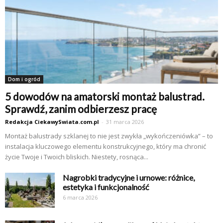
Dom i ogród
5 dowodów na amatorski montaż balustrad.
Sprawdź, zanim odbierzesz pracę
Redakcja CiekawySwiata.com.pl
-
31 marca 2026
Montaż balustrady szklanej to nie jest zwykła „wykończeniówka” – to
instalacja kluczowego elementu konstrukcyjnego, który ma chronić
życie Twoje i Twoich bliskich. Niestety, rosnąca...
Nagrobki tradycyjne i urnowe: różnice,
estetyka i funkcjonalność
6 marca 2026