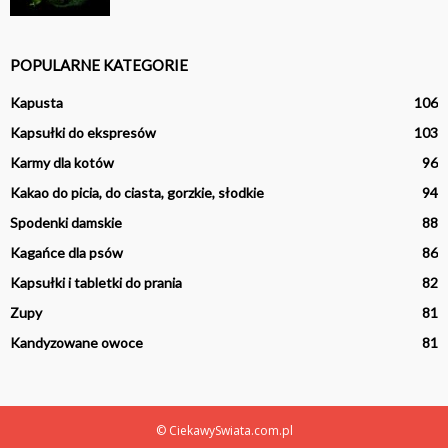
POPULARNE KATEGORIE
Kapusta
106
Kapsułki do ekspresów
103
Karmy dla kotów
96
Kakao do picia, do ciasta, gorzkie, słodkie
94
Spodenki damskie
88
Kagańce dla psów
86
Kapsułki i tabletki do prania
82
Zupy
81
Kandyzowane owoce
81
© CiekawySwiata.com.pl