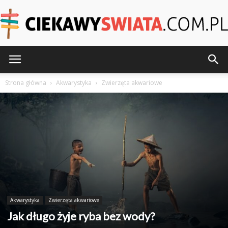
CiekawySwiata.pl
Strona główna
Akwarystyka
Zwierzęta akwariowe
Akwarystyka
Zwierzęta akwariowe
Jak długo żyje ryba bez wody?