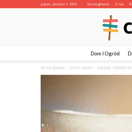
piątek, sierpień 7, 2026
Strona główna
O nas
R
Dom I Ogród
D
Strona główna
Dom i ogród
Kapsułki i tabletki d