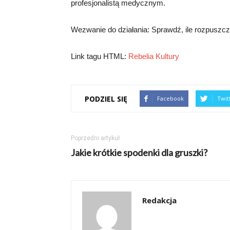
profesjonalistą medycznym.
Wezwanie do działania: Sprawdź, ile rozpuszcza 
Link tagu HTML:
Rebelia Kultury
PODZIEL SIĘ
Facebook
Twit
Poprzedni artykuł
Jakie krótkie spodenki dla gruszki?
Redakcja