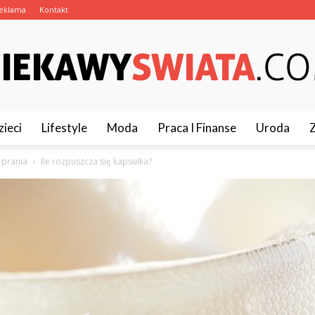
eklama
Kontakt
zieci
Lifestyle
Moda
Praca I Finanse
Uroda
CiekawySwiata.pl
o prania
Ile rozpuszcza się kapsułka?