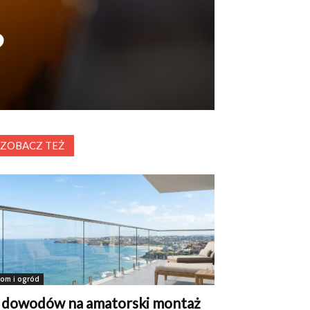
?
ZOBACZ TEŻ
om i ogród
 dowodów na amatorski montaż