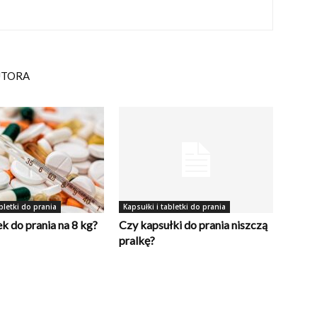
UTORA
bletki do prania
Kapsułki i tabletki do prania
ek do prania na 8 kg?
Czy kapsułki do prania niszczą
pralkę?