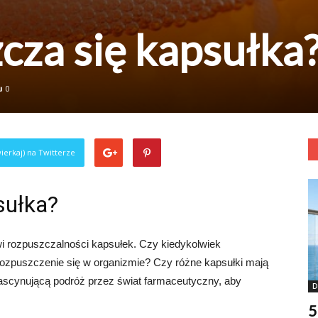
zcza się kapsułka
0
ierkaj) na Twitterze
sułka?
wi rozpuszczalności kapsułek. Czy kiedykolwiek
 rozpuszczenie się w organizmie? Czy różne kapsułki mają
fascynującą podróż przez świat farmaceutyczny, aby
D
5