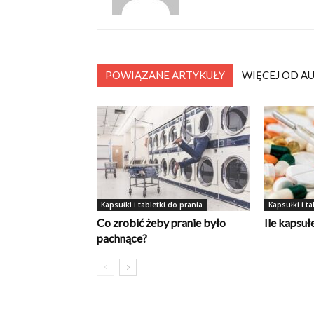
POWIĄZANE ARTYKUŁY
WIĘCEJ OD A
Kapsułki i tabletki do prania
Kapsułki i ta
Co zrobić żeby pranie było
Ile kapsuł
pachnące?