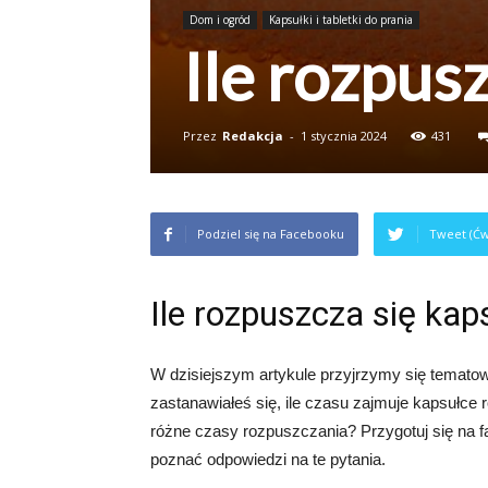
Dom i ogród
Kapsułki i tabletki do prania
Ile rozpus
Przez
Redakcja
-
1 stycznia 2024
431
Podziel się na Facebooku
Tweet (Ćw
Ile rozpuszcza się kap
W dzisiejszym artykule przyjrzymy się temato
zastanawiałeś się, ile czasu zajmuje kapsułce
różne czasy rozpuszczania? Przygotuj się na 
poznać odpowiedzi na te pytania.