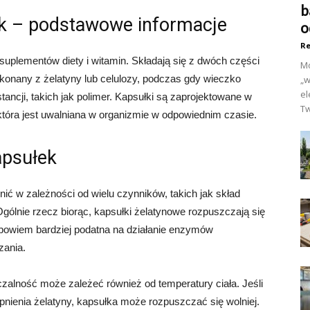
b
k – podstawowe informacje
o
Re
suplementów diety i witamin. Składają się z dwóch części
Mo
konany z żelatyny lub celulozy, podczas gdy wieczko
„w
el
ancji, takich jak polimer. Kapsułki są zaprojektowane w
Tw
która jest uwalniana w organizmie w odpowiednim czasie.
apsułek
ić w zależności od wielu czynników, takich jak skład
 Ogólnie rzecz biorąc, kapsułki żelatynowe rozpuszczają się
t bowiem bardziej podatna na działanie enzymów
zania.
alność może zależeć również od temperatury ciała. Jeśli
opnienia żelatyny, kapsułka może rozpuszczać się wolniej.