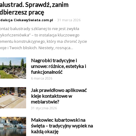
alustrad. Sprawdź, zanim
dbierzesz pracę
dakcja CiekawySwiata.com.pl
-
31 marca 2026
ntaż balustrady szklanej to nie jest zwykła
ykończeniówka” – to instalacja kluczowego
ementu konstrukcyjnego, który ma chronić życie
oje i Twoich bliskich. Niestety, rosnąca...
Nagrobki tradycyjne i
urnowe: różnice, estetyka i
funkcjonalność
6 marca 2026
Jak prawidłowo aplikować
kleje kontaktowe w
meblarstwie?
31 stycznia 2026
Makowiec lubartowski na
święta – tradycyjny wypiek na
każdą okazję