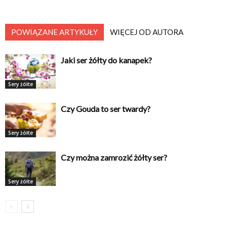
POWIĄZANE ARTYKUŁY
WIĘCEJ OD AUTORA
Jaki ser żółty do kanapek?
Sery żółte
Czy Gouda to ser twardy?
Sery żółte
Czy można zamrozić żółty ser?
Sery żółte