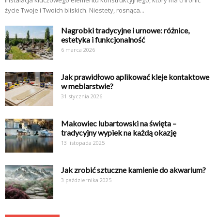
instalacja kluczowego elementu konstrukcyjnego, który ma chronić
życie Twoje i Twoich bliskich. Niestety, rosnąca...
Nagrobki tradycyjne i urnowe: różnice,
estetyka i funkcjonalność
6 marca 2026
Jak prawidłowo aplikować kleje kontaktowe
w meblarstwie?
31 stycznia 2026
Makowiec lubartowski na święta –
tradycyjny wypiek na każdą okazję
13 listopada 2025
Jak zrobić sztuczne kamienie do akwarium?
3 października 2025