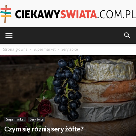
CiekawySwiata.pl
Strona główna
Supermarket
Sery żółte
Supermarket
Sery żółte
Czym się różnią sery żółte?