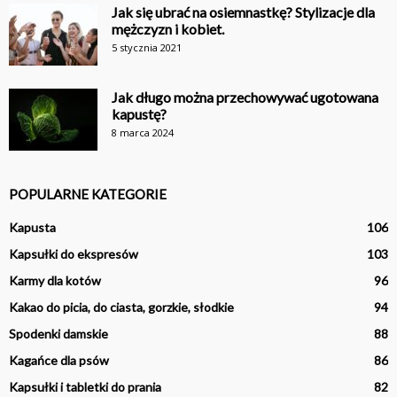
Jak się ubrać na osiemnastkę? Stylizacje dla
mężczyzn i kobiet.
5 stycznia 2021
Jak długo można przechowywać ugotowana
kapustę?
8 marca 2024
POPULARNE KATEGORIE
Kapusta
106
Kapsułki do ekspresów
103
Karmy dla kotów
96
Kakao do picia, do ciasta, gorzkie, słodkie
94
Spodenki damskie
88
Kagańce dla psów
86
Kapsułki i tabletki do prania
82