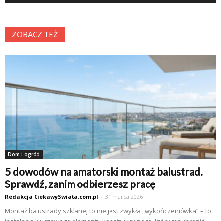
ZOBACZ TEŻ
Dom i ogród
5 dowodów na amatorski montaż balustrad.
Sprawdź, zanim odbierzesz pracę
Redakcja CiekawySwiata.com.pl
-
31 marca 2026
Montaż balustrady szklanej to nie jest zwykła „wykończeniówka” – to