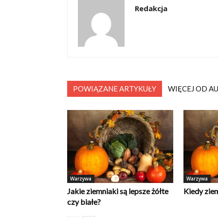
Redakcja
POWIĄZANE ARTYKUŁY
WIĘCEJ OD A
Warzywa
Warzywa
Jakie ziemniaki są lepsze żółte
Kiedy ziem
czy białe?