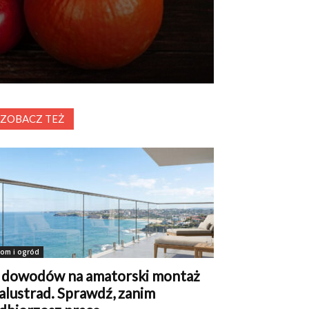
ZOBACZ TEŻ
om i ogród
 dowodów na amatorski montaż
alustrad. Sprawdź, zanim