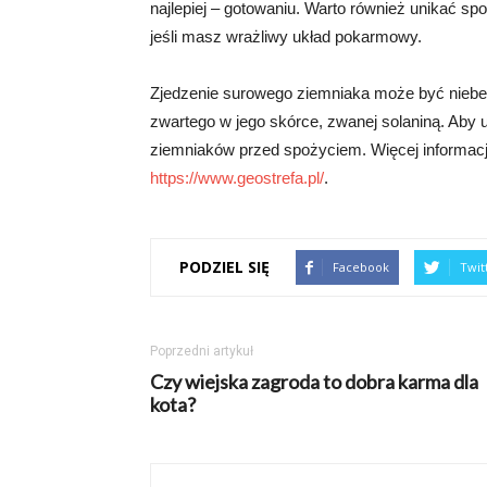
najlepiej – gotowaniu. Warto również unikać s
jeśli masz wrażliwy układ pokarmowy.
Zjedzenie surowego ziemniaka może być nieb
zwartego w jego skórce, zwanej solaniną. Aby u
ziemniaków przed spożyciem. Więcej informacji
https://www.geostrefa.pl/
.
PODZIEL SIĘ
Facebook
Twit
Poprzedni artykuł
Czy wiejska zagroda to dobra karma dla
kota?