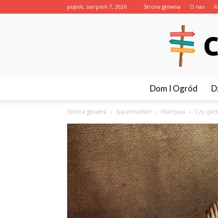
piątek, sierpień 7, 2026
Strona główna
O nas
R
Dom I Ogród
D
Strona główna
Supermarket
Warzywa
Czy zjed