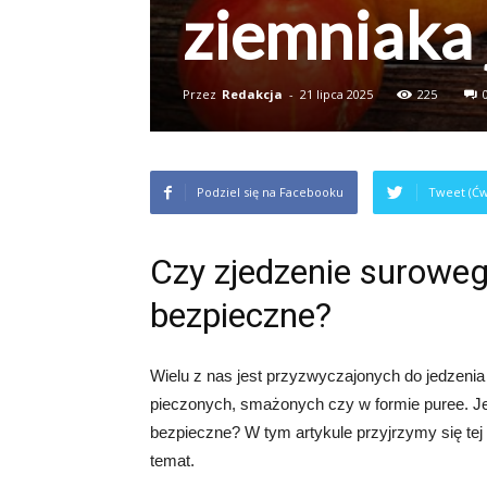
ziemniaka 
Przez
Redakcja
-
21 lipca 2025
225
Podziel się na Facebooku
Tweet (Ćw
Czy zjedzenie suroweg
bezpieczne?
Wielu z nas jest przyzwyczajonych do jedzeni
pieczonych, smażonych czy w formie puree. Je
bezpieczne? W tym artykule przyjrzymy się tej 
temat.