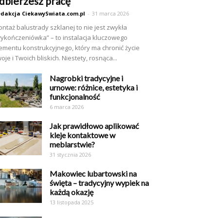
dbierzesz pracę
dakcja CiekawySwiata.com.pl
-
31 marca 2026
ntaż balustrady szklanej to nie jest zwykła
ykończeniówka” – to instalacja kluczowego
ementu konstrukcyjnego, który ma chronić życie
oje i Twoich bliskich. Niestety, rosnąca...
Nagrobki tradycyjne i
urnowe: różnice, estetyka i
funkcjonalność
6 marca 2026
Jak prawidłowo aplikować
kleje kontaktowe w
meblarstwie?
31 stycznia 2026
Makowiec lubartowski na
święta – tradycyjny wypiek na
każdą okazję
13 listopada 2025