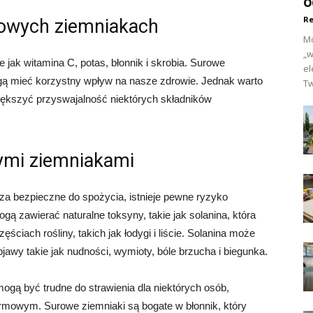
o
Re
rowych ziemniakach
Mo
„w
 jak witamina C, potas, błonnik i skrobia. Surowe
el
gą mieć korzystny wpływ na nasze zdrowie. Jednak warto
Tw
ększyć przyswajalność niektórych składników
ymi ziemniakami
za bezpieczne do spożycia, istnieje pewne ryzyko
ą zawierać naturalne toksyny, takie jak solanina, która
ściach rośliny, takich jak łodygi i liście. Solanina może
awy takie jak nudności, wymioty, bóle brzucha i biegunka.
ogą być trudne do strawienia dla niektórych osób,
rmowym. Surowe ziemniaki są bogate w błonnik, który