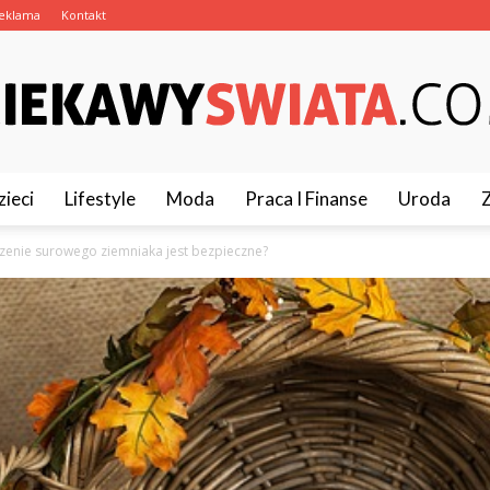
eklama
Kontakt
zieci
Lifestyle
Moda
Praca I Finanse
Uroda
CiekawySwiata.pl
zenie surowego ziemniaka jest bezpieczne?