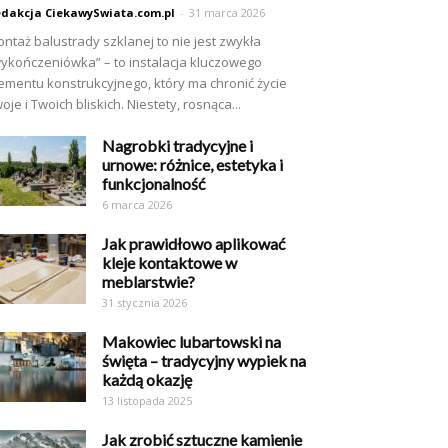
dakcja CiekawySwiata.com.pl
-
31 marca 2026
ntaż balustrady szklanej to nie jest zwykła
ykończeniówka” – to instalacja kluczowego
ementu konstrukcyjnego, który ma chronić życie
oje i Twoich bliskich. Niestety, rosnąca...
Nagrobki tradycyjne i
urnowe: różnice, estetyka i
funkcjonalność
6 marca 2026
Jak prawidłowo aplikować
kleje kontaktowe w
meblarstwie?
31 stycznia 2026
Makowiec lubartowski na
święta – tradycyjny wypiek na
każdą okazję
13 listopada 2025
Jak zrobić sztuczne kamienie