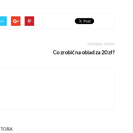
ter
Następny artykuł
Co zrobić na obiad za 20 zł?
UTORA