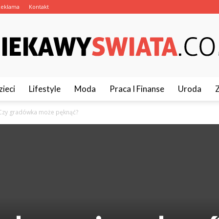
Reklama
Kontakt
zieci
Lifestyle
Moda
Praca I Finanse
Uroda
CiekawySwiata.pl
Czy gradówka może pęknąć?