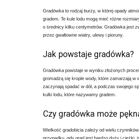
Gradówka to rodzaj burzy, w której opady atmo
gradem. Te kule lodu mogą mieć różne rozmiary
o średnicy kilku centymetrów. Gradówka jest 
przez gwałtowne wiatry, ulewy i pioruny.
Jak powstaje gradówka?
Gradówka powstaje w wyniku złożonych proce
gromadzą się krople wody, które zamarzają w w
zaczynają spadać w dół, a podczas swojego spa
kulki lodu, które nazywamy gradem.
Czy gradówka może pękn
Wielkość gradobicia zależy od wielu czynników,
przypadku, gdy grad jest bardzo duży i ciężki