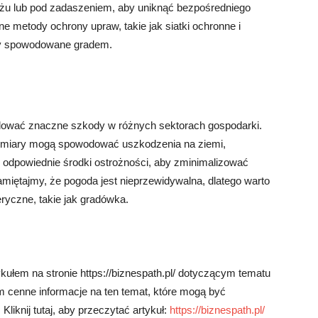
ażu lub pod zadaszeniem, aby uniknąć bezpośredniego
ne metody ochrony upraw, takie jak siatki ochronne i
dy spowodowane gradem.
dować znaczne szkody w różnych sektorach gospodarki.
ozmiary mogą spowodować uszkodzenia na ziemi,
ć odpowiednie środki ostrożności, aby zminimalizować
ętajmy, że pogoda jest nieprzewidywalna, dlatego warto
yczne, takie jak gradówka.
ułem na stronie https://biznespath.pl/ dotyczącym tematu
 cenne informacje na ten temat, które mogą być
liknij tutaj, aby przeczytać artykuł:
https://biznespath.pl/