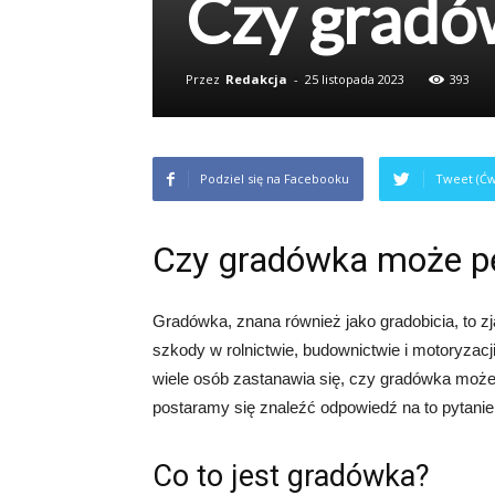
Czy gradó
Przez
Redakcja
-
25 listopada 2023
393
Podziel się na Facebooku
Tweet (Ćw
Czy gradówka może p
Gradówka, znana również jako gradobicia, to
szkody w rolnictwie, budownictwie i motoryzacj
wiele osób zastanawia się, czy gradówka może
postaramy się znaleźć odpowiedź na to pytanie
Co to jest gradówka?