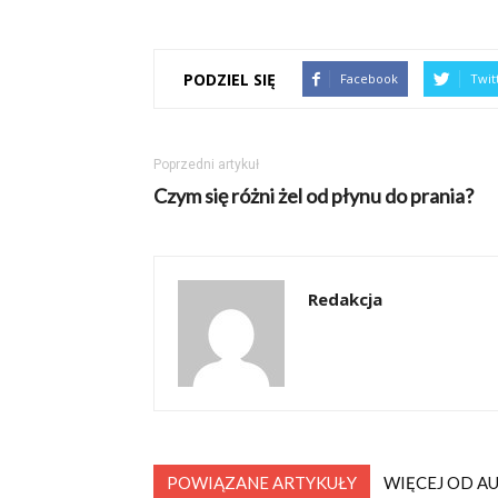
PODZIEL SIĘ
Facebook
Twit
Poprzedni artykuł
Czym się różni żel od płynu do prania?
Redakcja
POWIĄZANE ARTYKUŁY
WIĘCEJ OD A