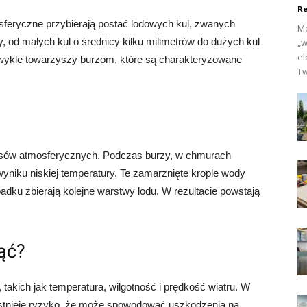
Re
sferyczne przybierają postać lodowych kul, zwanych
Mo
, od małych kul o średnicy kilku milimetrów do dużych kul
„w
el
zwykle towarzyszy burzom, które są charakteryzowane
Tw
sów atmosferycznych. Podczas burzy, w chmurach
yniku niskiej temperatury. Te zamarznięte krople wody
dku zbierają kolejne warstwy lodu. W rezultacie powstają
ąć?
 takich jak temperatura, wilgotność i prędkość wiatru. W
, istnieje ryzyko, że może spowodować uszkodzenia na