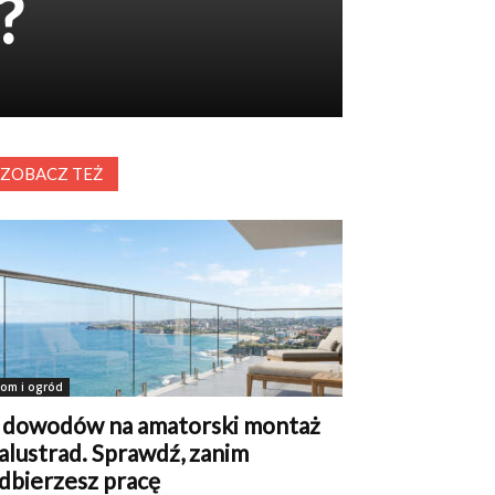
?
ZOBACZ TEŻ
om i ogród
 dowodów na amatorski montaż
alustrad. Sprawdź, zanim
dbierzesz pracę