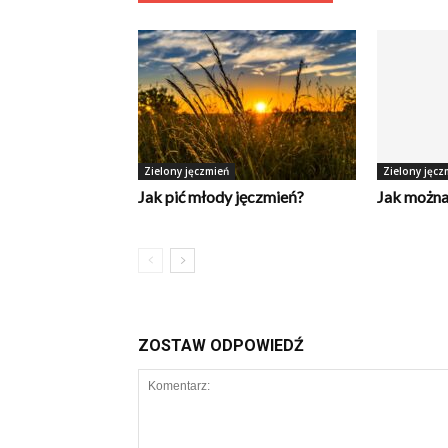
Zielony jęczmień
Zielony jęcz
Jak pić młody jęczmień?
Jak można
ZOSTAW ODPOWIEDŹ