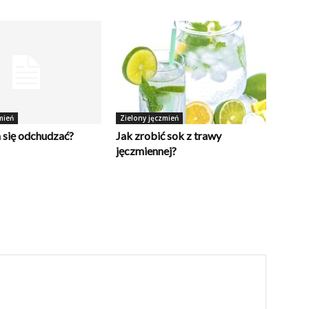
mień
Zielony jęczmień
 się odchudzać?
Jak zrobić sok z trawy
jęczmiennej?