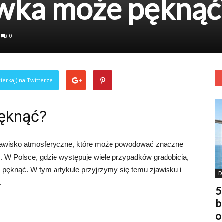
wka może pęknąć
0
ierkaj) na Twitterze
ęknąć?
 zjawisko atmosferyczne, które może powodować znaczne
i. W Polsce, gdzie występuje wiele przypadków gradobicia,
 pęknąć. W tym artykule przyjrzymy się temu zjawisku i
D
.
5
b
o