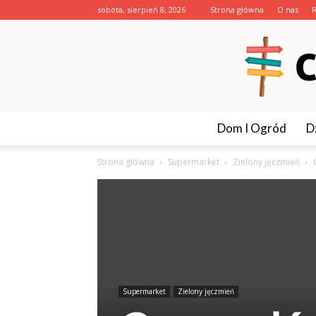
sobota, sierpień 8, 2026
Strona główna
O nas
Dom I Ogród
D
Strona główna
Supermarket
Zielony jęczmień
Supermarket
Zielony jęczmień