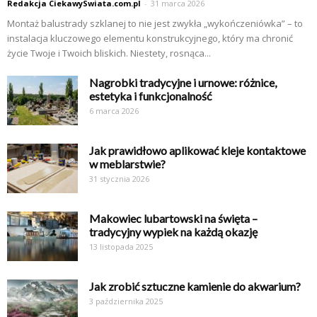
Redakcja CiekawySwiata.com.pl
-
31 marca 2026
Montaż balustrady szklanej to nie jest zwykła „wykończeniówka” – to
instalacja kluczowego elementu konstrukcyjnego, który ma chronić
życie Twoje i Twoich bliskich. Niestety, rosnąca...
Nagrobki tradycyjne i urnowe: różnice,
estetyka i funkcjonalność
6 marca 2026
Jak prawidłowo aplikować kleje kontaktowe
w meblarstwie?
31 stycznia 2026
Makowiec lubartowski na święta –
tradycyjny wypiek na każdą okazję
13 listopada 2025
Jak zrobić sztuczne kamienie do akwarium?
3 października 2025