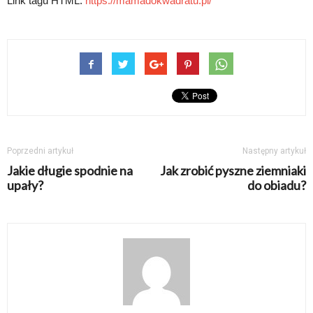
Link tagu HTML:
https://mamadokwadratu.pl/
Poprzedni artykuł
Następny artykuł
Jakie długie spodnie na
Jak zrobić pyszne ziemniaki
upały?
do obiadu?