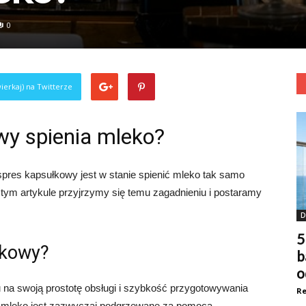
0
ierkaj) na Twitterze
wy spienia mleko?
pres kapsułkowy jest w stanie spienić mleko tak samo
 tym artykule przyjrzymy się temu zagadnieniu i postaramy
D
5
łkowy?
b
o
na swoją prostotę obsługi i szybkość przygotowywania
Re
 mleko jest zazwyczaj podgrzewane za pomocą