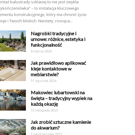
ntaż balustrady szklanej to nie jest zwykła
ykończeniówka” – to instalacja kluczowego
ementu konstrukcyjnego, który ma chronić życie
oje i Twoich bliskich. Niestety, rosnąca...
Nagrobki tradycyjne i
urnowe: różnice, estetyka i
funkcjonalność
6 marca 2026
Jak prawidłowo aplikować
kleje kontaktowe w
meblarstwie?
31 stycznia 2026
Makowiec lubartowski na
święta – tradycyjny wypiek na
każdą okazję
13 listopada 2025
Jak zrobić sztuczne kamienie
do akwarium?
3 października 2025