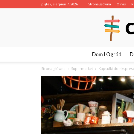
piątek, sierpień 7, 2026
Strona główna
O nas
R
Dom I Ogród
D
Strona główna
Supermarket
Kapsułki do ekspre