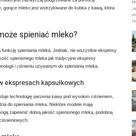
Mo
gorące mleko jest wstrzykiwane do kubka z kawą, która
„w
el
Tw
może spieniać mleko?
funkcję spieniania mleka. Jednak, nie wszystkie ekspresy
kość spienionego mleka jak tradycyjne ekspresy
hnologii i ciśnieniu używanym do spieniania mleka.
 w ekspresach kapsułkowych
je technologię parzenia kawy pod wysokim ciśnieniem,
dzia do spieniania mleka. Niektóre modele mają
mogą zapewnić dobrą jakość spienionego mleka, podobną
ciśnieniowych.