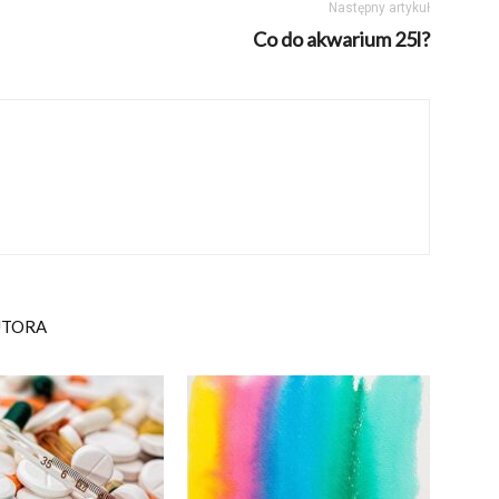
Następny artykuł
Co do akwarium 25l?
UTORA