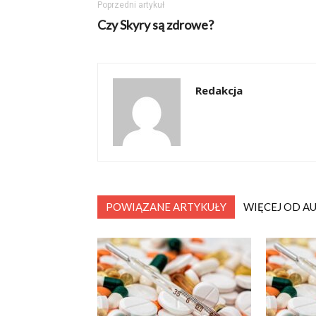
Poprzedni artykuł
Czy Skyry są zdrowe?
Redakcja
POWIĄZANE ARTYKUŁY
WIĘCEJ OD A