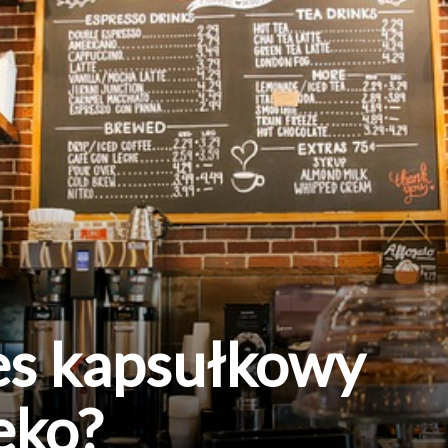
es kapsułkowy
eko?