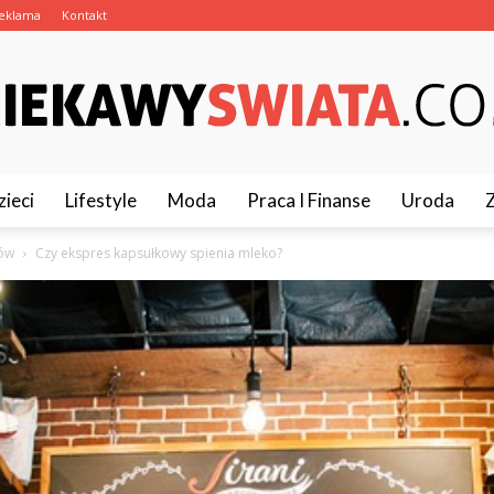
eklama
Kontakt
zieci
Lifestyle
Moda
Praca I Finanse
Uroda
CiekawySwiata.pl
sów
Czy ekspres kapsułkowy spienia mleko?