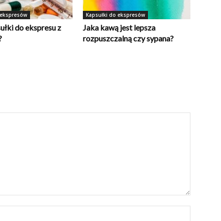
 ekspresów
Kapsułki do ekspresów
ułki do ekspresu z
Jaka kawą jest lepsza
?
rozpuszczalną czy sypana?