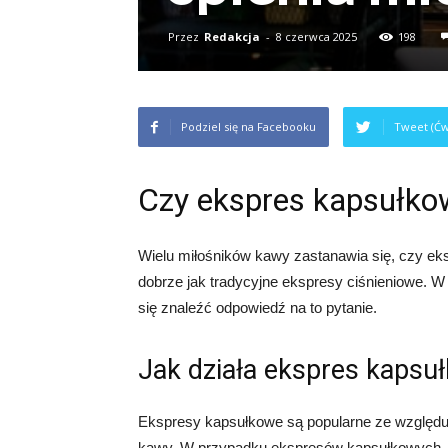
Przez
Redakcja
-
8 czerwca 2025
198
Podziel się na Facebooku
Tweet (Ćw
Czy ekspres kapsułko
Wielu miłośników kawy zastanawia się, czy eks
dobrze jak tradycyjne ekspresy ciśnieniowe. W
się znaleźć odpowiedź na to pytanie.
Jak działa ekspres kapsu
Ekspresy kapsułkowe są popularne ze względu 
kawy. W przypadku ekspresów kapsułkowych,