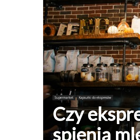
Supermarket
Kapsułki do ekspresów
Czy ekspr
spienia ml