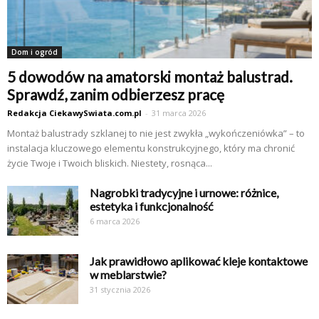
Dom i ogród
5 dowodów na amatorski montaż balustrad.
Sprawdź, zanim odbierzesz pracę
Redakcja CiekawySwiata.com.pl
-
31 marca 2026
Montaż balustrady szklanej to nie jest zwykła „wykończeniówka” – to
instalacja kluczowego elementu konstrukcyjnego, który ma chronić
życie Twoje i Twoich bliskich. Niestety, rosnąca...
Nagrobki tradycyjne i urnowe: różnice,
estetyka i funkcjonalność
6 marca 2026
Jak prawidłowo aplikować kleje kontaktowe
w meblarstwie?
31 stycznia 2026