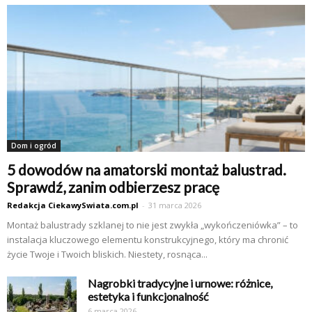
Dom i ogród
5 dowodów na amatorski montaż balustrad.
Sprawdź, zanim odbierzesz pracę
Redakcja CiekawySwiata.com.pl
-
31 marca 2026
Montaż balustrady szklanej to nie jest zwykła „wykończeniówka” – to
instalacja kluczowego elementu konstrukcyjnego, który ma chronić
życie Twoje i Twoich bliskich. Niestety, rosnąca...
Nagrobki tradycyjne i urnowe: różnice,
estetyka i funkcjonalność
6 marca 2026