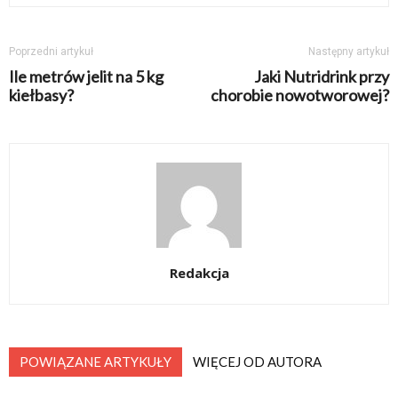
Poprzedni artykuł
Następny artykuł
Ile metrów jelit na 5 kg
Jaki Nutridrink przy
kiełbasy?
chorobie nowotworowej?
Redakcja
POWIĄZANE ARTYKUŁY
WIĘCEJ OD AUTORA