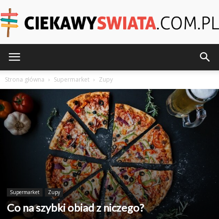
CiekawySwiata.pl
Strona główna
Supermarket
Zupy
Supermarket
Zupy
Co na szybki obiad z niczego?