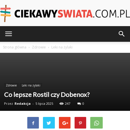
CiekawySwiata.pl
Strona główna
Zdrowie
Leki na żylaki
Zdrowie
Leki na żylaki
Co lepsze Rostil czy Dobenox?
Przez
Redakcja
-
5 lipca 2025
247
0