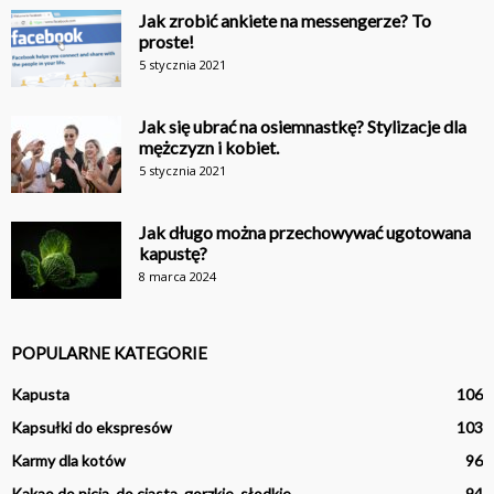
Jak zrobić ankiete na messengerze? To
proste!
5 stycznia 2021
Jak się ubrać na osiemnastkę? Stylizacje dla
mężczyzn i kobiet.
5 stycznia 2021
Jak długo można przechowywać ugotowana
kapustę?
8 marca 2024
POPULARNE KATEGORIE
Kapusta
106
Kapsułki do ekspresów
103
Karmy dla kotów
96
Kakao do picia, do ciasta, gorzkie, słodkie
94