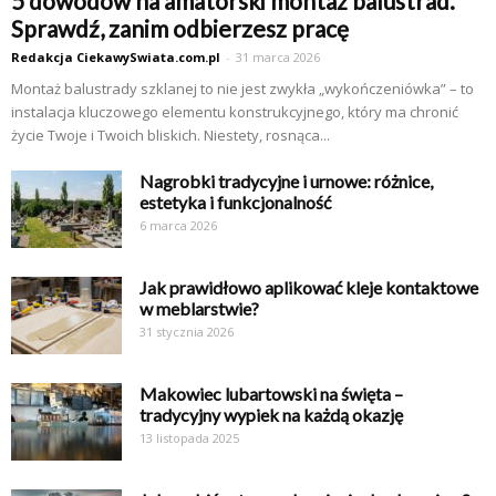
5 dowodów na amatorski montaż balustrad.
Sprawdź, zanim odbierzesz pracę
Redakcja CiekawySwiata.com.pl
-
31 marca 2026
Montaż balustrady szklanej to nie jest zwykła „wykończeniówka” – to
instalacja kluczowego elementu konstrukcyjnego, który ma chronić
życie Twoje i Twoich bliskich. Niestety, rosnąca...
Nagrobki tradycyjne i urnowe: różnice,
estetyka i funkcjonalność
6 marca 2026
Jak prawidłowo aplikować kleje kontaktowe
w meblarstwie?
31 stycznia 2026
Makowiec lubartowski na święta –
tradycyjny wypiek na każdą okazję
13 listopada 2025