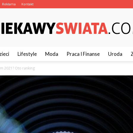
Reklama
Kontakt
zieci
Lifestyle
Moda
Praca I Finanse
Uroda
CiekawySwiata.pl
m 2021? Oto ranking