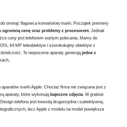
sób ominąć flagowca koreańskiej marki. Początek premiery
na
ogromną cenę oraz problemy z procesorem
. Jednak
niżce ceny jest telefonem wartym polecania. Mamy do
 OIS, 64 MP teleobiektyw i szerokokątny obiektyw z
zdzielczość. Te niepozorne aparaty generują
jedne z
kach.
aparatów marki Apple. Chociaż firma nie związana jest z
rzą aparaty, które wykonują
bajeczne zdjęcia
. W gratisie
Design telefonu jest kwestią drugorzędna i subiektywną.
otograficznych, lecz Apple z modelu na model powiększa