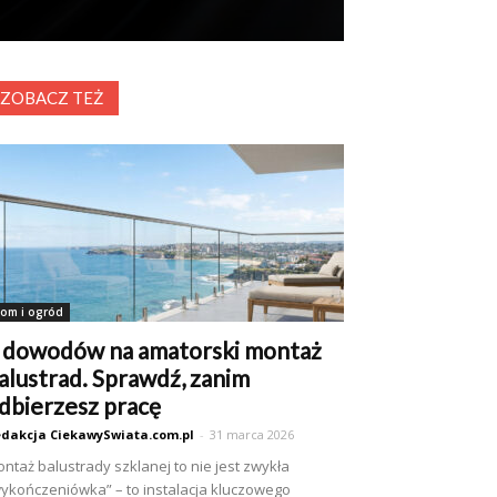
ZOBACZ TEŻ
om i ogród
 dowodów na amatorski montaż
alustrad. Sprawdź, zanim
dbierzesz pracę
dakcja CiekawySwiata.com.pl
-
31 marca 2026
ntaż balustrady szklanej to nie jest zwykła
ykończeniówka” – to instalacja kluczowego