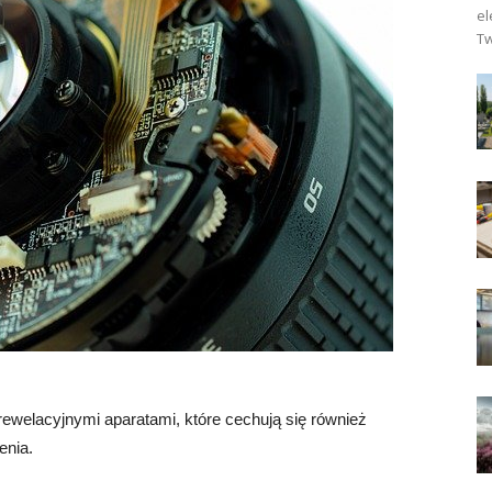
el
Tw
rewelacyjnymi aparatami, które cechują się również
enia.