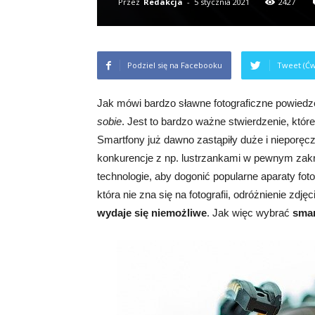
Przez
Redakcja
-
5 stycznia 2021
2427
Podziel się na Facebooku
Tweet (Ćw
Jak mówi bardzo sławne fotograficzne powiedz
sobie
. Jest to bardzo ważne stwierdzenie, któ
Smartfony już dawno zastąpiły duże i nieporęc
konkurencje z np. lustrzankami w pewnym zakre
technologie, aby dogonić popularne aparaty foto
która nie zna się na fotografii, odróżnienie zd
wydaje się niemożliwe
. Jak więc wybrać
smar