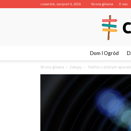
czwartek, sierpień 6, 2026
Strona główna
O nas
Dom I Ogród
D
Strona główna
Zakupy
Telefon z dobrym aparate