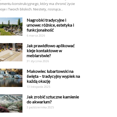
ementu konstrukcyjnego, który ma chronić życie
oje i Twoich bliskich. Niestety, rosnąca...
Nagrobki tradycyjne i
urnowe: różnice, estetyka i
funkcjonalność
6 marca 2026
Jak prawidłowo aplikować
kleje kontaktowe w
meblarstwie?
31 stycznia 2026
Makowiec lubartowski na
święta – tradycyjny wypiek na
każdą okazję
13 listopada 2025
Jak zrobić sztuczne kamienie
do akwarium?
3 października 2025