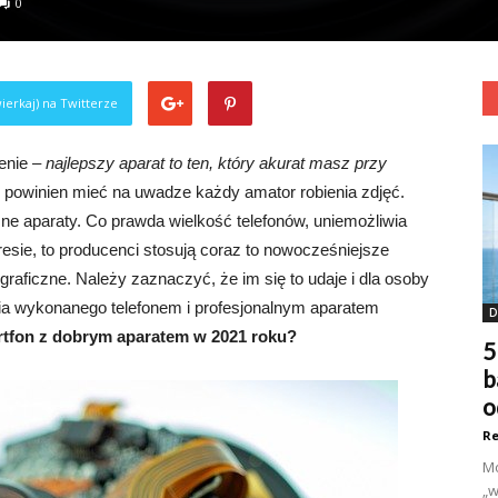
0
ierkaj) na Twitterze
enie –
najlepszy aparat to ten, który akurat masz przy
re powinien mieć na uwadze każdy amator robienia zdjęć.
zne aparaty. Co prawda wielkość telefonów, uniemożliwia
sie, to producenci stosują coraz to nowocześniejsze
graficzne. Należy zaznaczyć, że im się to udaje i dla osoby
jęcia wykonanego telefonem i profesjonalnym aparatem
D
tfon z dobrym aparatem w 2021 roku?
5
b
o
Re
Mo
„w