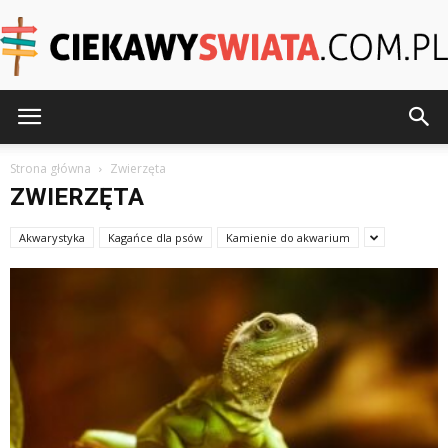
CiekawySwiata.pl
Strona główna
Zwierzęta
ZWIERZĘTA
Akwarystyka
Kagańce dla psów
Kamienie do akwarium