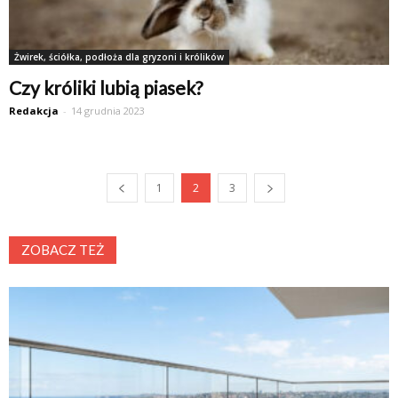
Żwirek, ściółka, podłoża dla gryzoni i królików
Czy króliki lubią piasek?
Redakcja
-
14 grudnia 2023
1
2
3
ZOBACZ TEŻ