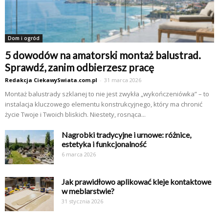
Dom i ogród
5 dowodów na amatorski montaż balustrad.
Sprawdź, zanim odbierzesz pracę
Redakcja CiekawySwiata.com.pl
-
31 marca 2026
Montaż balustrady szklanej to nie jest zwykła „wykończeniówka” – to
instalacja kluczowego elementu konstrukcyjnego, który ma chronić
życie Twoje i Twoich bliskich. Niestety, rosnąca...
Nagrobki tradycyjne i urnowe: różnice,
estetyka i funkcjonalność
6 marca 2026
Jak prawidłowo aplikować kleje kontaktowe
w meblarstwie?
31 stycznia 2026