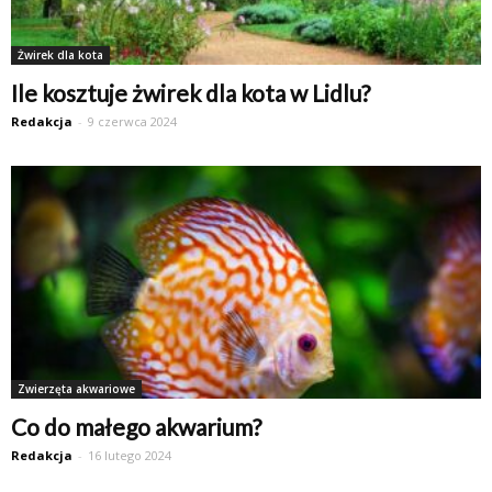
Żwirek dla kota
Ile kosztuje żwirek dla kota w Lidlu?
Redakcja
-
9 czerwca 2024
Zwierzęta akwariowe
Co do małego akwarium?
Redakcja
-
16 lutego 2024