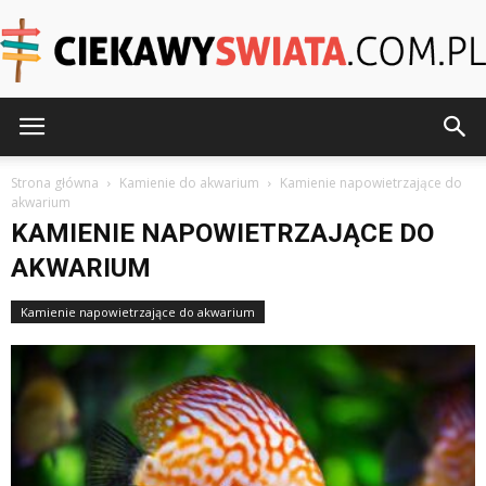
CiekawySwiata.pl
Strona główna
Kamienie do akwarium
Kamienie napowietrzające do
akwarium
KAMIENIE NAPOWIETRZAJĄCE DO
AKWARIUM
Kamienie napowietrzające do akwarium
Kamienie sztuczne do akwarium