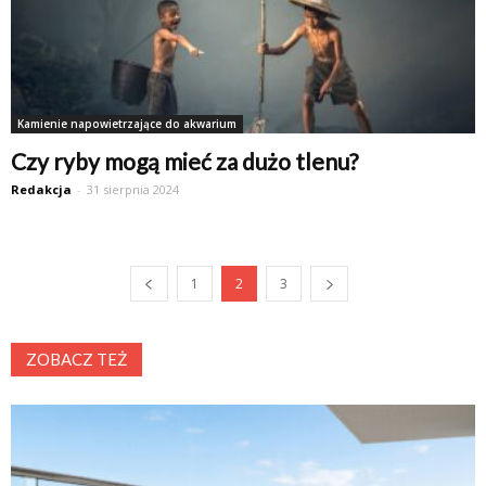
Kamienie napowietrzające do akwarium
Czy ryby mogą mieć za dużo tlenu?
Redakcja
-
31 sierpnia 2024
1
2
3
ZOBACZ TEŻ