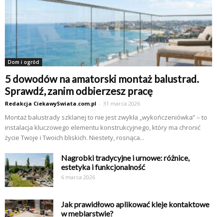
Dom i ogród
5 dowodów na amatorski montaż balustrad.
Sprawdź, zanim odbierzesz pracę
Redakcja CiekawySwiata.com.pl
-
31 marca 2026
Montaż balustrady szklanej to nie jest zwykła „wykończeniówka” – to
instalacja kluczowego elementu konstrukcyjnego, który ma chronić
życie Twoje i Twoich bliskich. Niestety, rosnąca...
Nagrobki tradycyjne i urnowe: różnice,
estetyka i funkcjonalność
6 marca 2026
Jak prawidłowo aplikować kleje kontaktowe
w meblarstwie?