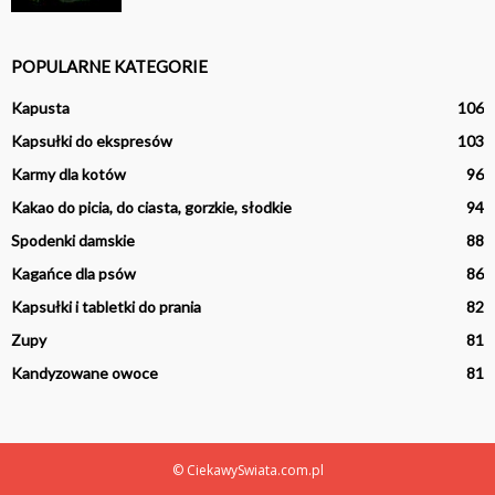
POPULARNE KATEGORIE
Kapusta
106
Kapsułki do ekspresów
103
Karmy dla kotów
96
Kakao do picia, do ciasta, gorzkie, słodkie
94
Spodenki damskie
88
Kagańce dla psów
86
Kapsułki i tabletki do prania
82
Zupy
81
Kandyzowane owoce
81
© CiekawySwiata.com.pl