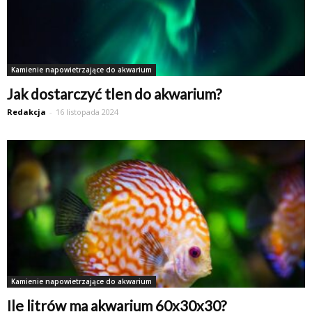
Kamienie napowietrzające do akwarium
Jak dostarczyć tlen do akwarium?
Redakcja
-
16 listopada 2024
Kamienie napowietrzające do akwarium
Ile litrów ma akwarium 60x30x30?