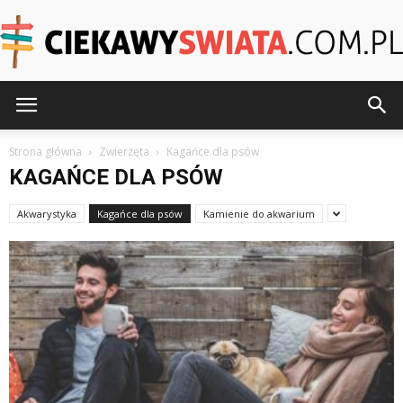
CiekawySwiata.pl
Strona główna
Zwierzęta
Kagańce dla psów
KAGAŃCE DLA PSÓW
Akwarystyka
Kagańce dla psów
Kamienie do akwarium