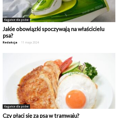
Kagańce dla psów
Jakie obowiązki spoczywają na właścicielu
psa?
Redakcja
-
11 maja 2024
Kagańce dla psów
Czy płaci się za psa w tramwaju?