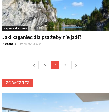
Kagańce dla psów
Jaki kaganiec dla psa żeby nie jadł?
Redakcja
-
30 kwietnia 2024
6
7
8
ZOBACZ TEŻ