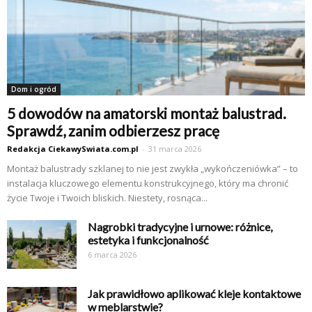
Dom i ogród
5 dowodów na amatorski montaż balustrad.
Sprawdź, zanim odbierzesz pracę
Redakcja CiekawySwiata.com.pl
-
31 marca 2026
Montaż balustrady szklanej to nie jest zwykła „wykończeniówka” – to
instalacja kluczowego elementu konstrukcyjnego, który ma chronić
życie Twoje i Twoich bliskich. Niestety, rosnąca...
Nagrobki tradycyjne i urnowe: różnice,
estetyka i funkcjonalność
6 marca 2026
Jak prawidłowo aplikować kleje kontaktowe
w meblarstwie?