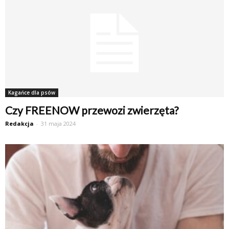
Kagańce dla psów
Czy FREENOW przewozi zwierzęta?
Redakcja
-
31 maja 2024