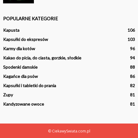
POPULARNE KATEGORIE
Kapusta
106
Kapsułki do ekspresów
103
Karmy dla kotów
96
Kakao do picia, do ciasta, gorzkie, słodkie
94
Spodenki damskie
88
Kagańce dla psów
86
Kapsułki i tabletki do prania
82
Zupy
81
Kandyzowane owoce
81
© CiekawySwiata.com.pl