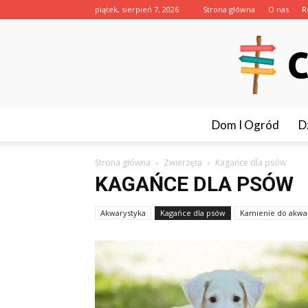
piątek, sierpień 7, 2026
Strona główna
O nas
R
Dom I Ogród
D
Strona główna
Zwierzęta
Kagańce dla psów
KAGAŃCE DLA PSÓW
Akwarystyka
Kagańce dla psów
Kamienie do akw