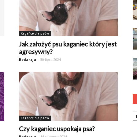
Kagańce dla psów
Jak założyć psu kaganiec który jest
agresywny?
Redakcja
-
30 lipca 2024
Ka
Kagańce dla psów
Czy kaganiec uspokaja psa?
Redakcja
-
14 czerwca 2024