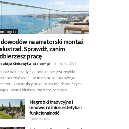
om i ogród
 dowodów na amatorski montaż
alustrad. Sprawdź, zanim
dbierzesz pracę
dakcja CiekawySwiata.com.pl
-
31 marca 2026
ntaż balustrady szklanej to nie jest zwykła
ykończeniówka” – to instalacja kluczowego
ementu konstrukcyjnego, który ma chronić życie
oje i Twoich bliskich. Niestety, rosnąca...
Nagrobki tradycyjne i
urnowe: różnice, estetyka i
funkcjonalność
6 marca 2026