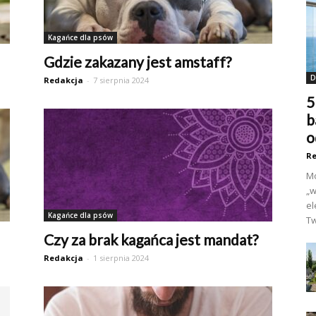
Kagańce dla psów
Gdzie zakazany jest amstaff?
D
Redakcja
-
7 sierpnia 2024
5
b
o
Re
Mo
„w
el
Kagańce dla psów
Tw
Czy za brak kagańca jest mandat?
Redakcja
-
1 sierpnia 2024