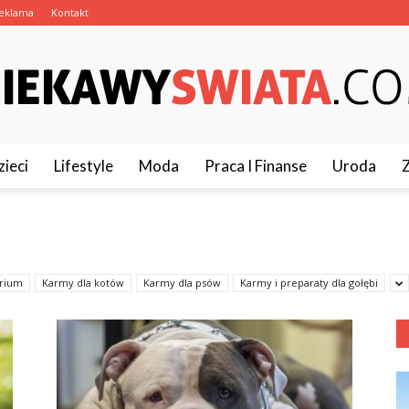
eklama
Kontakt
zieci
Lifestyle
Moda
Praca I Finanse
Uroda
CiekawySwiata.pl
arium
Karmy dla kotów
Karmy dla psów
Karmy i preparaty dla gołębi