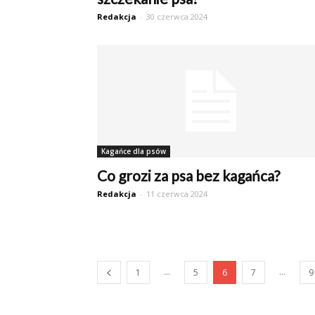
Redakcja
-
30 czerwca 2024
Kagańce dla psów
Co grozi za psa bez kagańca?
Redakcja
-
11 czerwca 2024
...
...
1
5
6
7
9