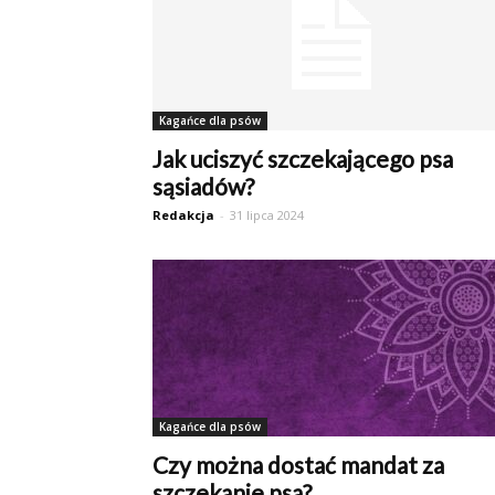
Kagańce dla psów
Jak uciszyć szczekającego psa
sąsiadów?
Redakcja
-
31 lipca 2024
Kagańce dla psów
Czy można dostać mandat za
szczekanie psa?