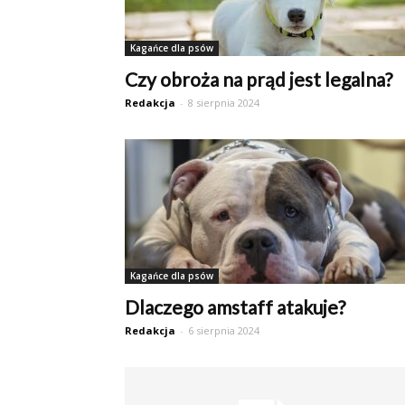
Kagańce dla psów
Czy obroża na prąd jest legalna?
Redakcja
-
8 sierpnia 2024
Kagańce dla psów
Dlaczego amstaff atakuje?
Redakcja
-
6 sierpnia 2024