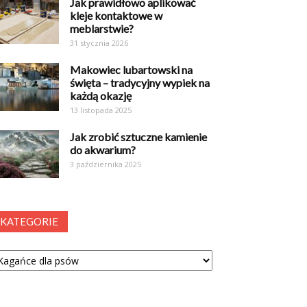
Jak prawidłowo aplikować
kleje kontaktowe w
meblarstwie?
31 stycznia 2026
Makowiec lubartowski na
święta – tradycyjny wypiek na
każdą okazję
13 listopada 2025
Jak zrobić sztuczne kamienie
do akwarium?
3 października 2025
KATEGORIE
tegorie