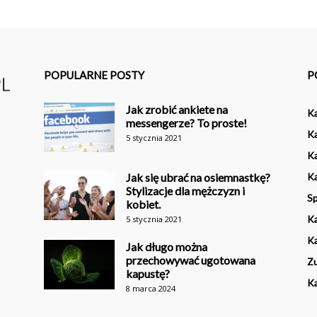
POPULARNE POSTY
P
Jak zrobić ankiete na
K
messengerze? To proste!
Ka
5 stycznia 2021
Ka
Jak się ubrać na osiemnastkę?
Ka
Stylizacje dla mężczyzn i
Sp
kobiet.
K
5 stycznia 2021
Ka
Jak długo można
przechowywać ugotowana
Z
kapustę?
K
8 marca 2024