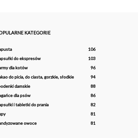
OPULARNE KATEGORIE
apusta
106
psułki do ekspresów
103
rmy dla kotów
96
kao do picia, do ciasta, gorzkie, słodkie
94
odenki damskie
88
agańce dla psów
86
psułki i tabletki do prania
82
upy
81
andyzowane owoce
81