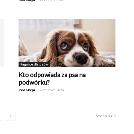
Kagańce dla psów
Kto odpowiada za psa na
podwórku?
Redakcja
-
7 czerwca 2024
Strona 6 z 9