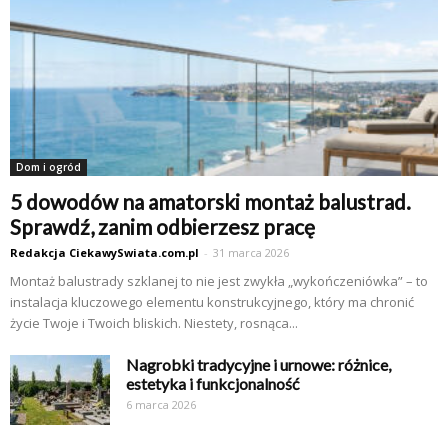
Dom i ogród
5 dowodów na amatorski montaż balustrad.
Sprawdź, zanim odbierzesz pracę
Redakcja CiekawySwiata.com.pl
-
31 marca 2026
Montaż balustrady szklanej to nie jest zwykła „wykończeniówka” – to
instalacja kluczowego elementu konstrukcyjnego, który ma chronić
życie Twoje i Twoich bliskich. Niestety, rosnąca...
Nagrobki tradycyjne i urnowe: różnice,
estetyka i funkcjonalność
6 marca 2026