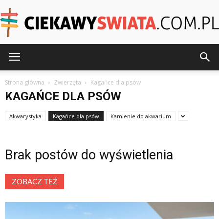
CiekawySwiata.pl
Strona główna
Zwierzęta
Kagańce dla psów
KAGAŃCE DLA PSÓW
Akwarystyka
Kagańce dla psów
Kamienie do akwarium
Brak postów do wyświetlenia
ZOBACZ TEŻ