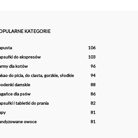
OPULARNE KATEGORIE
apusta
106
psułki do ekspresów
103
rmy dla kotów
96
kao do picia, do ciasta, gorzkie, słodkie
94
odenki damskie
88
agańce dla psów
86
psułki i tabletki do prania
82
upy
81
andyzowane owoce
81