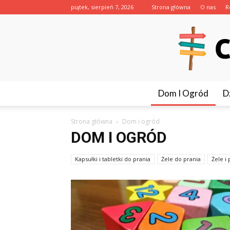
piątek, sierpień 7, 2026
Strona główna
O nas
R
Dom I Ogród
D
Strona główna
Dom i ogród
DOM I OGRÓD
Kapsułki i tabletki do prania
Żele do prania
Żele i