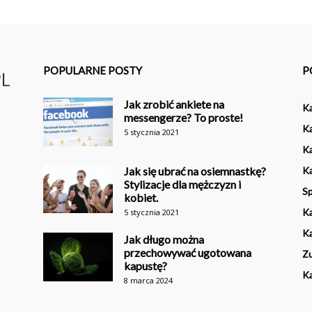
POPULARNE POSTY
P
Jak zrobić ankiete na
K
messengerze? To proste!
Ka
5 stycznia 2021
Ka
Jak się ubrać na osiemnastkę?
Ka
Stylizacje dla mężczyzn i
Sp
kobiet.
K
5 stycznia 2021
Ka
Jak długo można
przechowywać ugotowana
Z
kapustę?
K
8 marca 2024