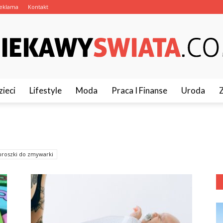
eklama
Kontakt
zieci
Lifestyle
Moda
Praca I Finanse
Uroda
CiekawySwiata.pl
 proszki do zmywarki