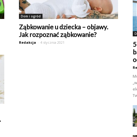
Dom i ogród
Ząbkowanie u dziecka – objawy.
Jak rozpoznać ząbkowanie?
D
Redakcja
-
4 stycznia 2021
5
b
o
Re
Mo
„w
el
Tw
.