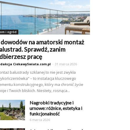
om i ogród
 dowodów na amatorski montaż
alustrad. Sprawdź, zanim
dbierzesz pracę
dakcja CiekawySwiata.com.pl
-
31 marca 2026
ntaż balustrady szklanej to nie jest zwykła
ykończeniówka” – to instalacja kluczowego
ementu konstrukcyjnego, który ma chronić życie
oje i Twoich bliskich. Niestety, rosnąca...
Nagrobki tradycyjne i
urnowe: różnice, estetyka i
funkcjonalność
6 marca 2026