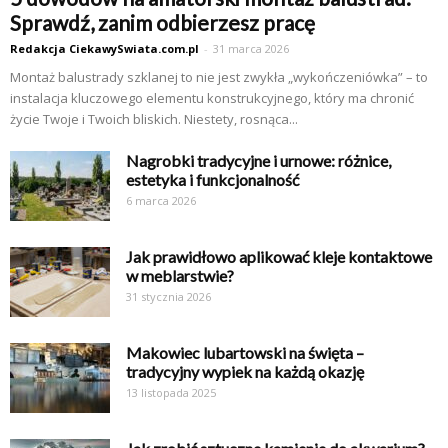
Sprawdź, zanim odbierzesz pracę
Redakcja CiekawySwiata.com.pl
-
31 marca 2026
Montaż balustrady szklanej to nie jest zwykła „wykończeniówka” – to
instalacja kluczowego elementu konstrukcyjnego, który ma chronić
życie Twoje i Twoich bliskich. Niestety, rosnąca...
Nagrobki tradycyjne i urnowe: różnice,
estetyka i funkcjonalność
6 marca 2026
Jak prawidłowo aplikować kleje kontaktowe
w meblarstwie?
31 stycznia 2026
Makowiec lubartowski na święta –
tradycyjny wypiek na każdą okazję
13 listopada 2025