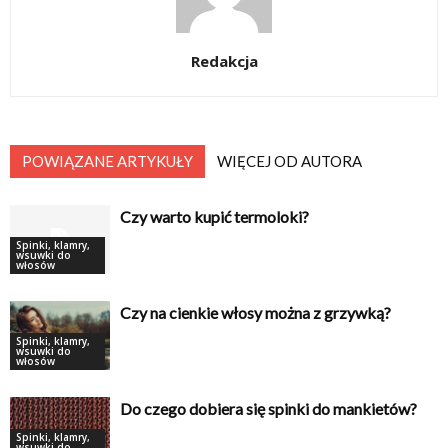
Redakcja
POWIĄZANE ARTYKUŁY
WIĘCEJ OD AUTORA
Czy warto kupić termoloki?
Spinki, klamry,
wsuwki do
włosów
Czy na cienkie włosy można z grzywką?
Spinki, klamry,
wsuwki do
włosów
Do czego dobiera się spinki do mankietów?
Spinki, klamry,
wsuwki do