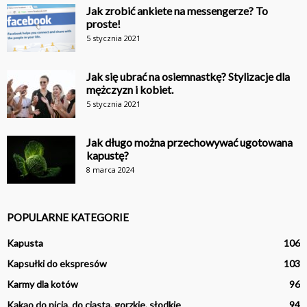
Jak zrobić ankiete na messengerze? To
proste!
5 stycznia 2021
Jak się ubrać na osiemnastkę? Stylizacje dla
mężczyzn i kobiet.
5 stycznia 2021
Jak długo można przechowywać ugotowana
kapustę?
8 marca 2024
POPULARNE KATEGORIE
Kapusta
106
Kapsułki do ekspresów
103
Karmy dla kotów
96
Kakao do picia, do ciasta, gorzkie, słodkie
94