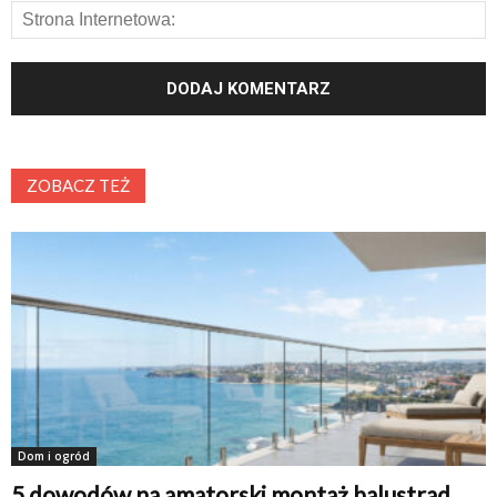
ZOBACZ TEŻ
Dom i ogród
5 dowodów na amatorski montaż balustrad.