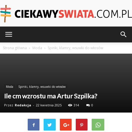
CiekawySwiata.pl
Strona główna
Moda
Spinki, klamry, wsuwki do włosów
Moda
Spinki, klamry, wsuwki do włosów
Ile cm wzrostu ma Artur Szpilka?
Przez
Redakcja
-
22 kwietnia 2025
314
0