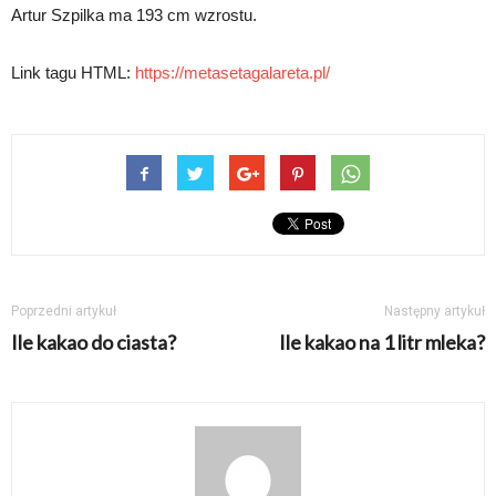
Artur Szpilka ma 193 cm wzrostu.
Link tagu HTML:
https://metasetagalareta.pl/
Poprzedni artykuł
Następny artykuł
Ile kakao do ciasta?
Ile kakao na 1 litr mleka?